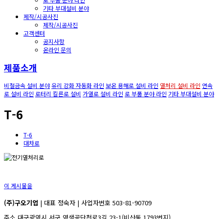
기타 부대설비 분야
제작/시공사진
제작/시공사진
고객센터
공지사항
온라인 문의
제품소개
비철금속 설비 분야
유리 강화 자동화 라인
보온 용해로 설비 라인
열처리 설비 라인
연속
로 설비 라인
로터리 킬른로 설비
가열로 설비 라인
로 부품 분야 라인
기타 부대설비 분야
T-6
T-6
대차로
이 게시물을
(주)구오기업
| 대표 정숙자 | 사업자번호 503-81-90709
주소 대구광역시 서구 염색공단천로3길 23-1(비산동 1793번지)