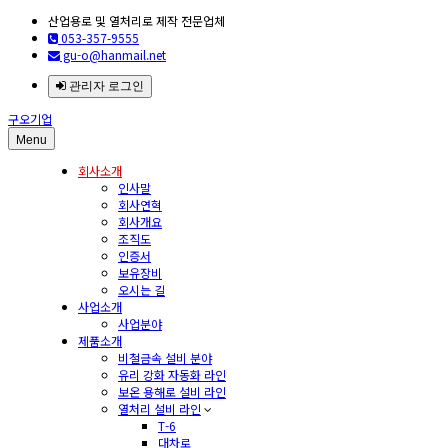
산업용로 및 열처리로 제작 전문업체
053-357-9555
gu-o@hanmail.net
관리자 로그인
구오기업
Menu
회사소개
인사말
회사연혁
회사개요
조직도
인증서
보유장비
오시는 길
사업소개
사업분야
제품소개
비철금속 설비 분야
유리 강화 자동화 라인
보온 용해로 설비 라인
열처리 설비 라인
T-6
대차로